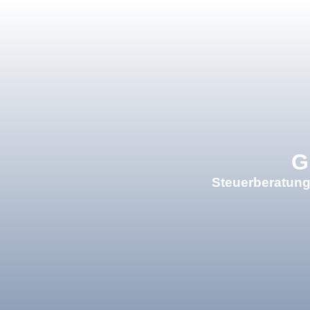
×
G
Steuerberatung